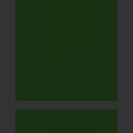
Gewölbe
Das Kunst-Gewölbe öffnet
seine Pforten. Es wird zu
einer Begegnungsstätte für
Künstler, Kunstinteressierte
und Kunstsammler. Während
der Eröffnungsgala
präsentieren hervorragende
Künstlerinnen und
Künstler...
mehr
Künstlerinnen