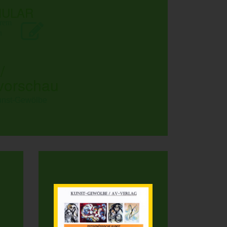
MULAR
erem
n
/
vorschau
unst-Gewölbe