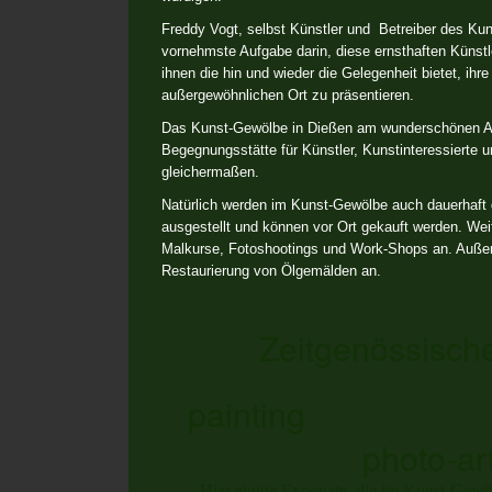
Freddy Vogt, selbst Künstler und Betreiber des Kun
vornehmste Aufgabe darin, diese ernsthaften Künstl
ihnen die hin und wieder die Gelegenheit bietet, ihr
außergewöhnlichen Ort zu präsentieren.
Das Kunst-Gewölbe in Dießen am wunderschönen A
Begegnungsstätte für Künstler, Kunstinteressierte 
gleichermaßen.
Natürlich werden im Kunst-Gewölbe auch dauerhaft
ausgestellt und können vor Ort gekauft werden. Weit
Malkurse, Fotoshootings und Work-Shops an. Außer
Restaurierung von Ölgemälden an.
Zeitgenössisch
painting
photo-ar
Hier einige Exponate, die im Kunst-Gewöl