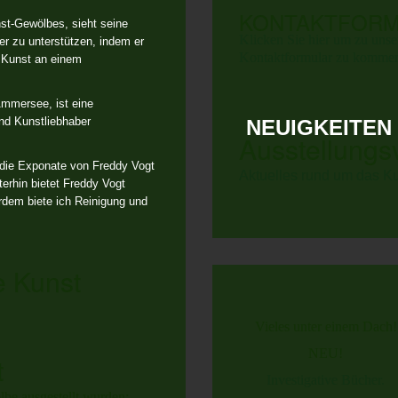
KONTAKTFOR
st-Gewölbes, sieht seine
Klicken Sie hier um zu uns
er zu unterstützen, indem er
Kon­takt­for­mu­lar zu komme
e Kunst an einem
mmersee, ist eine
und Kunstliebhaber
NEUIGKEITEN
Ausstellungs
 die Exponate von Freddy Vogt
Aktuelles rund um das K
erhin bietet Freddy Vogt
dem biete ich Reinigung und
e Kunst
Vieles unter einem Dach!
NEU!
t
Investigative Bücher.
be ausgestellt wurden: