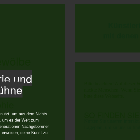
Künstlerin
mit denen
ewölbe
rie und
Bitte beachten! Auf dieser W
bühne
nackte Menschen. Wenn Sie d
bitte diese Webseite.
phie
SO FINDEN SIE
t nutzt, um aus dem Nichts
, um es der Welt zum
Nutzen Sie unseren interakt
enerationen Nachgeborener
La­ge­plan, um zu uns zu fin
t erweisen, seine Kunst zu