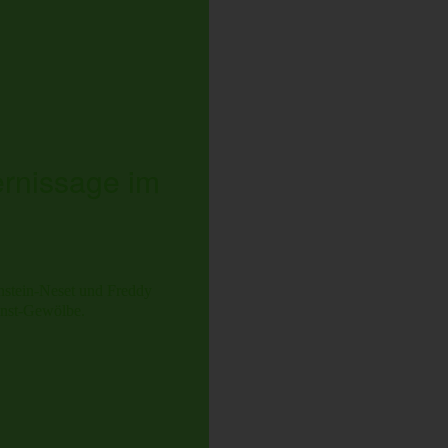
ernissage im
nstein-Neset und Freddy
unst-Gewölbe.