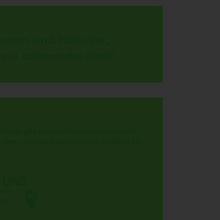
nen und Künstler,
 wir befreundet sind!
ebseite gibt es auch künstlerisch dargestellte
iese nicht betrachten möchten, verlassen Sie
 UNS
iven
den