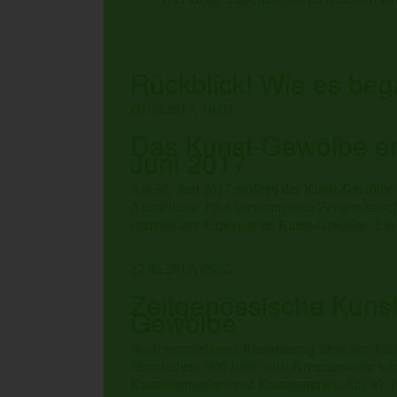
Rückblick! Wie es beg
08.06.2017, 18:02
Das Kunst-Gewölbe er
Juni 2017
Am 30. Juni 2017 eröffnet das Kunst-Gewölbe 
Ausstellung. Fünf hervorragende Zeitgenössisc
erstmals ihre Exponate im Kunst-Gewölbe. Ein 
27.05.2017, 09:55
Zeitgenössische Kunst
Gewölbe
Nach monatelanger Renovierung ist es nun bald
historischen- 500 Jahre alten Kreuzgewölbe wird
Kunstinteressierte und Kunstsammler. Am 30. J