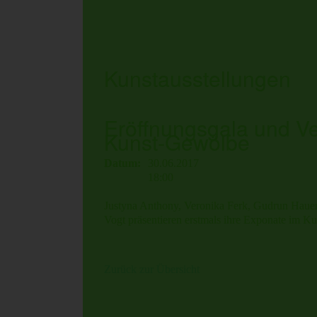
Kunstausstellungen
Eröffnungsgala und V
Kunst-Gewölbe
Datum:
30.06.2017
18:00
Justyna Anthony, Veronika Ferk, Gudrun Haue
Vogt präsentieren erstmals ihre Exponate im K
Zurück zur Übersicht