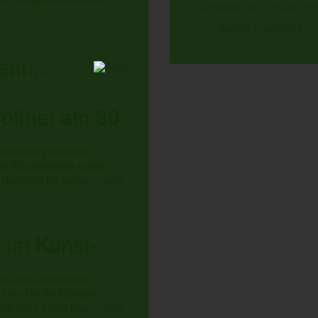
Beratung und Verkauf vo
Surival-Equipment
ann...
öffnet am 30.
mit einer grandiosen
he KünstlerInnen zeigen
Highlight für jeden...
mehr
 im Kunst-
 so weit. Aus einem
 ein Ort für Künstler,
uni 2017 öffnet das...
mehr