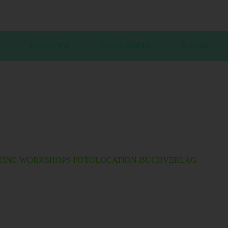
Fotolocation
Aktuell käuflich
Kontakt
ÜHNE-WORKSHOPS-FOTOLOCATION-BUCHVERLAG