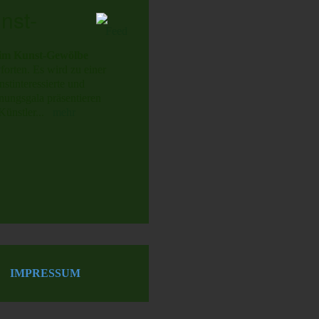
nst-
 im Kunst-Gewölbe
orten. Es wird zu einer
stinteressierte und
ungsgala präsentieren
Künstler...
mehr
 IMPRESSUM